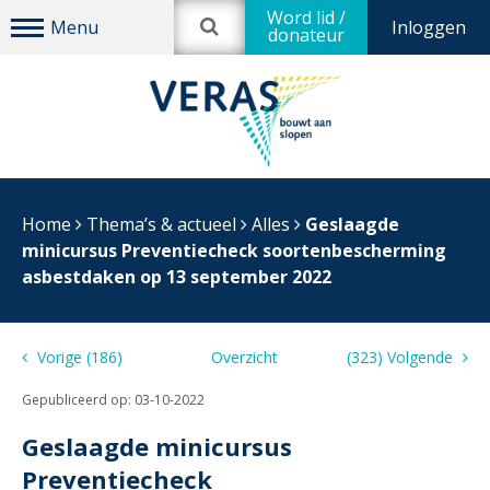
Word lid /
Inloggen
donateur
Home
Thema’s & actueel
Alles
Geslaagde
minicursus Preventiecheck soortenbescherming
asbestdaken op 13 september 2022
Vorige (186)
Overzicht
(323) Volgende
Gepubliceerd op:
03-10-2022
Geslaagde minicursus
Preventiecheck