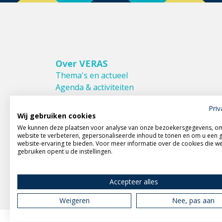
Over VERAS
Thema's en actueel
Agenda & activiteiten
Bestuur & Commissies
Priv
Leden van VERAS
Wij gebruiken cookies
Donateurs van VERAS
We kunnen deze plaatsen voor analyse van onze bezoekersgegevens, o
Huishoudelijk reglement
website te verbeteren, gepersonaliseerde inhoud te tonen en om u een 
website-ervaring te bieden. Voor meer informatie over de cookies die w
gebruiken opent u de instellingen.
Accepteer alles
Weigeren
Nee, pas aan