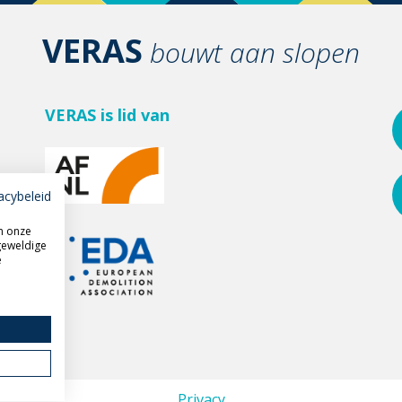
VERAS
bouwt aan slopen
VERAS is lid van
acybeleid
m onze
geweldige
e
Privacy