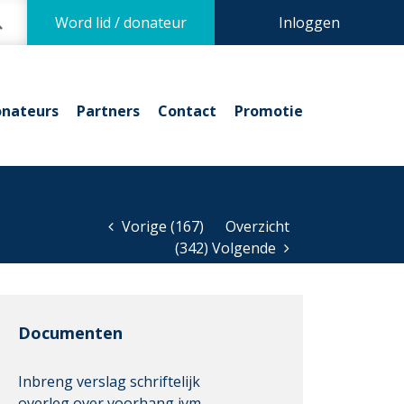
Word lid / donateur
Inloggen
nateurs
Partners
Contact
Promotie
Vorige (167)
Overzicht
(342) Volgende
Documenten
Inbreng verslag schriftelijk
overleg over voorhang ivm