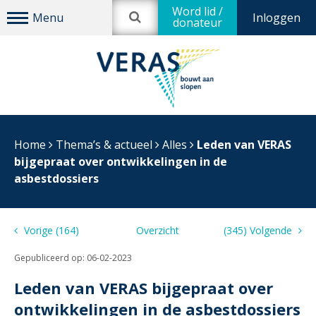
Word lid /
Inloggen
donateur
Home
Thema’s & actueel
Alles
Leden van VERAS
bijgepraat over ontwikkelingen in de
asbestdossiers
Vorige (164)
Overzicht
(345) Volgende
Gepubliceerd op:
06-02-2023
Leden van VERAS bijgepraat over
ontwikkelingen in de asbestdossiers