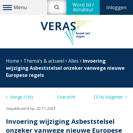
Word lid /
Inloggen
donateur
Home
Thema’s & actueel
Alles
Invoering
wijziging Asbeststelsel onzeker vanwege nieuwe
Europese regels
Vorige (135)
Overzicht
(374) Volgende
Gepubliceerd op:
02-11-2023
Invoering wijziging Asbeststelsel
onzeker vanwege nieuwe Europese