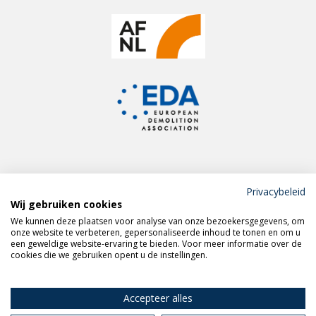
Privacybeleid
Wij gebruiken cookies
Meld je aan voor de
We kunnen deze plaatsen voor analyse van onze bezoekersgegevens, om
VERAS nieuwsbrief
onze website te verbeteren, gepersonaliseerde inhoud te tonen en om u
een geweldige website-ervaring te bieden. Voor meer informatie over de
cookies die we gebruiken opent u de instellingen.
Volg VERAS op
LinkedIn
Accepteer alles