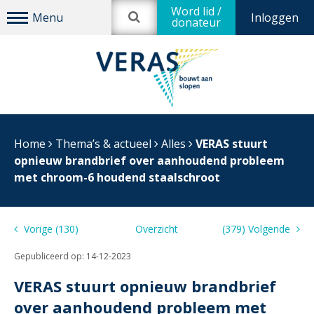
Word lid /
Inloggen
donateur
Home
Thema’s & actueel
Alles
VERAS stuurt
opnieuw brandbrief over aanhoudend probleem
met chroom-6 houdend staalschroot
Vorige (130)
Overzicht
(379) Volgende
Gepubliceerd op:
14-12-2023
VERAS stuurt opnieuw brandbrief
over aanhoudend probleem met