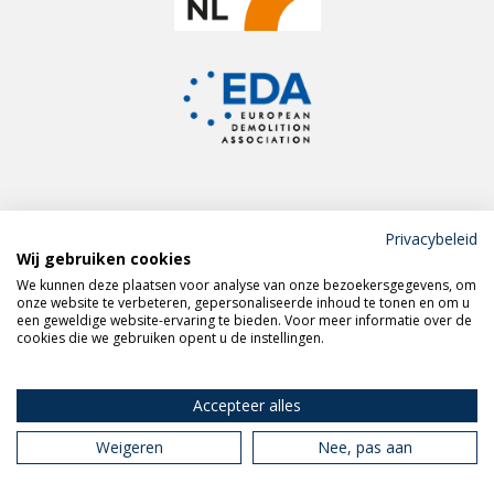
Privacybeleid
Wij gebruiken cookies
Meld je aan voor de
We kunnen deze plaatsen voor analyse van onze bezoekersgegevens, om
VERAS nieuwsbrief
onze website te verbeteren, gepersonaliseerde inhoud te tonen en om u
een geweldige website-ervaring te bieden. Voor meer informatie over de
cookies die we gebruiken opent u de instellingen.
Volg VERAS op
LinkedIn
Accepteer alles
Weigeren
Nee, pas aan
Privacy