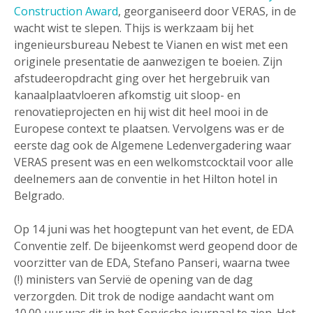
Construction Award
, georganiseerd door VERAS, in de
wacht wist te slepen. Thijs is werkzaam bij het
ingenieursbureau Nebest te Vianen en wist met een
originele presentatie de aanwezigen te boeien. Zijn
afstudeeropdracht ging over het hergebruik van
kanaalplaatvloeren afkomstig uit sloop- en
renovatieprojecten en hij wist dit heel mooi in de
Europese context te plaatsen. Vervolgens was er de
eerste dag ook de Algemene Ledenvergadering waar
VERAS present was en een welkomstcocktail voor alle
deelnemers aan de conventie in het Hilton hotel in
Belgrado.
Op 14 juni was het hoogtepunt van het event, de EDA
Conventie zelf. De bijeenkomst werd geopend door de
voorzitter van de EDA, Stefano Panseri, waarna twee
(!) ministers van Servië de opening van de dag
verzorgden. Dit trok de nodige aandacht want om
10.00 uur was dit in het Servische journaal te zien. Het