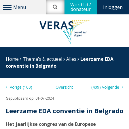
Word lid /
Inloggen
donateur
Home
Thema’s & actueel
Alles
Leerzame EDA
conventie in Belgrado
Vorige (100)
Overzicht
(409) Volgende
Gepubliceerd op:
01-07-2024
Leerzame EDA conventie in Belgrado
Het jaarlijkse congres van de Europese