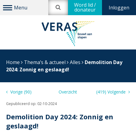
Word lid /
Inloggen
donateur
Home
Thema’s & actueel
Alles
Demolition Day
2024: Zonnig en geslaagd!
Vorige (90)
Overzicht
(419) Volgende
Gepubliceerd op:
02-10-2024
Demolition Day 2024: Zonnig en
geslaagd!