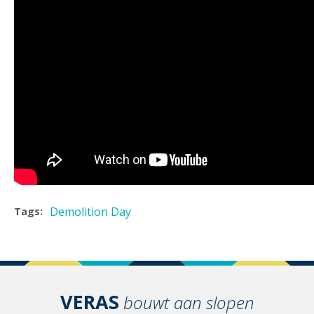
Demolition Day
Tags:
VERAS
bouwt aan slopen