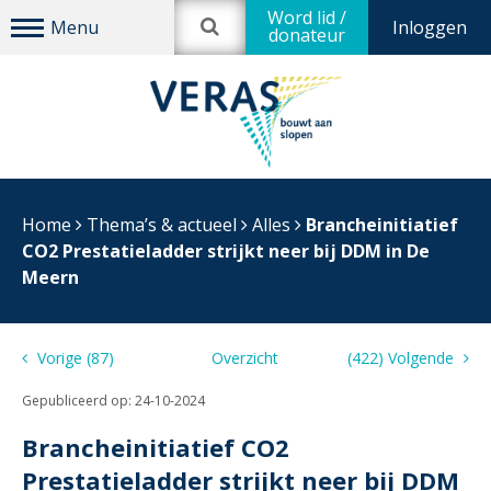
Word lid /
Inloggen
donateur
Home
Thema’s & actueel
Alles
Brancheinitiatief
CO2 Prestatieladder strijkt neer bij DDM in De
Meern
Vorige (87)
Overzicht
(422) Volgende
Gepubliceerd op:
24-10-2024
Brancheinitiatief CO2
Prestatieladder strijkt neer bij DDM