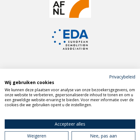
Privacybeleid
Wij gebruiken cookies
Meld je aan voor de
We kunnen deze plaatsen voor analyse van onze bezoekersgegevens, om
VERAS nieuwsbrief
onze website te verbeteren, gepersonaliseerde inhoud te tonen en om u
een geweldige website-ervaring te bieden. Voor meer informatie over de
cookies die we gebruiken opent u de instellingen.
Volg VERAS op
LinkedIn
Accepteer alles
Weigeren
Nee, pas aan