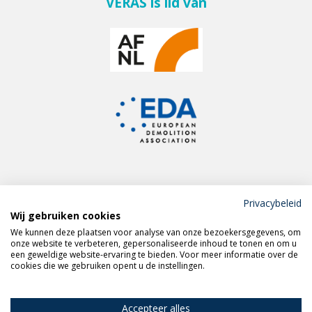
VERAS is lid van
Privacybeleid
Wij gebruiken cookies
Meld je aan voor de
We kunnen deze plaatsen voor analyse van onze bezoekersgegevens, om
VERAS nieuwsbrief
onze website te verbeteren, gepersonaliseerde inhoud te tonen en om u
een geweldige website-ervaring te bieden. Voor meer informatie over de
cookies die we gebruiken opent u de instellingen.
Volg VERAS op
LinkedIn
Accepteer alles