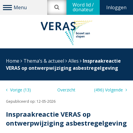
Word lid /
Inloggen
donateur
Home
Thema’s & actueel
Alles
Inspraakreactie
VERAS op ontwerpwijziging asbestregelgeving
Vorige (13)
Overzicht
(496) Volgende
Gepubliceerd op:
12-05-2026
Inspraakreactie VERAS op
ontwerpwijziging asbestregelgeving