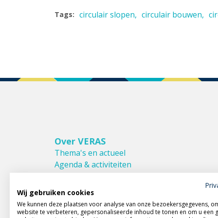
circulair slopen
circulair bouwen
ci
Tags:
Over VERAS
Thema's en actueel
Agenda & activiteiten
Bestuur & Commissies
Priv
Leden van VERAS
Wij gebruiken cookies
Donateurs van VERAS
We kunnen deze plaatsen voor analyse van onze bezoekersgegevens, o
Huishoudelijk reglement
website te verbeteren, gepersonaliseerde inhoud te tonen en om u een 