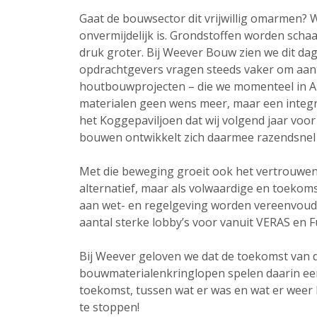
Gaat de bouwsector dit vrijwillig omarmen? 
onvermijdelijk is. Grondstoffen worden scha
druk groter. Bij Weever Bouw zien we dit dag
opdrachtgevers vragen steeds vaker om aan
houtbouwprojecten – die we momenteel in Am
materialen geen wens meer, maar een integr
het Koggepaviljoen dat wij volgend jaar vo
bouwen ontwikkelt zich daarmee razendsnel 
Met die beweging groeit ook het vertrouwen 
alternatief, maar als volwaardige en toeko
aan wet- en regelgeving worden vereenvoudi
aantal sterke lobby’s voor vanuit VERAS en F
Bij Weever geloven we dat de toekomst van de 
bouwmaterialenkringlopen spelen daarin een 
toekomst, tussen wat er was en wat er weer k
te stoppen!