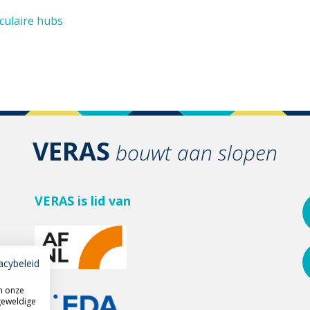
rculaire hubs
VERAS
bouwt aan slopen
VERAS is lid van
acybeleid
m onze
geweldige