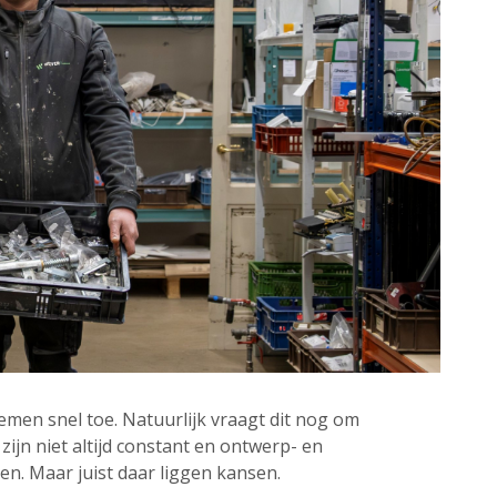
emen snel toe. Natuurlijk vraagt dit nog om
 zijn niet altijd constant en ontwerp- en
n. Maar juist daar liggen kansen.