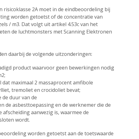
n risicoklasse 2A moet in de eindbeoordeling bij
ting worden getoetst of de concentratie van
els / m3. Dat volgt uit artikel 4.53c van het
eten de luchtmonsters met Scanning Elektronen
den daarbij de volgende uitzonderingen:
hadigd product waarvoor geen bewerkingen nodig
m2;
l dat maximaal 2 massaprocent amfibole
liet, tremoliet en crocidoliet bevat;
e de duur van de
n de asbesttoepassing en de werknemer die de
re afscheiding aanwezig is, waarmee de
sloten wordt.
dbeoordeling worden getoetst aan de toetswaarde