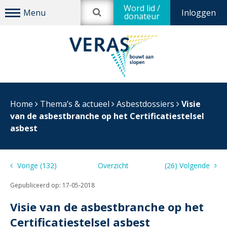
Word lid /
Inloggen
donateur
Home
Thema’s & actueel
Asbestdossiers
Visie
van de asbestbranche op het Certificatiestelsel
asbest
Vorige (132)
Overzicht
(26) Volgende
Gepubliceerd op:
17-05-2018
Visie van de asbestbranche op het
Certificatiestelsel asbest