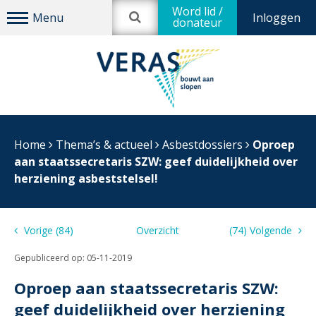
Word lid /
Inloggen
donateur
Home
Thema’s & actueel
Asbestdossiers
Oproep
aan staatssecretaris SZW: geef duidelijkheid over
herziening asbeststelsel!
Vorige (84)
Overzicht
(74) Volgende
Gepubliceerd op:
05-11-2019
Oproep aan staatssecretaris SZW:
geef duidelijkheid over herziening