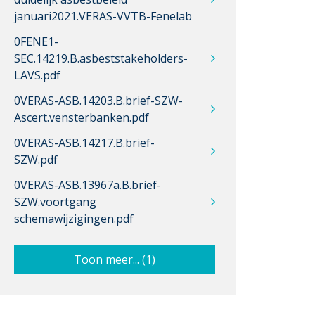
januari2021.VERAS-VVTB-Fenelab
0FENE1-
SEC.14219.B.asbeststakeholders-
LAVS.pdf
0VERAS-ASB.14203.B.brief-SZW-
Ascert.vensterbanken.pdf
0VERAS-ASB.14217.B.brief-
SZW.pdf
0VERAS-ASB.13967a.B.brief-
SZW.voortgang
schemawijzigingen.pdf
Toon meer... (1)