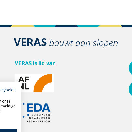
VERAS
bouwt aan slopen
VERAS is lid van
acybeleid
m onze
geweldige
e