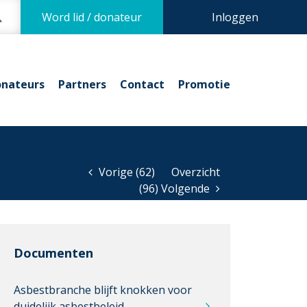
Word lid / donateur
Inloggen
nateurs
Partners
Contact
Promotie
Vorige (62)
Overzicht
(96) Volgende
Documenten
Asbestbranche blijft knokken voor
duidelijk asbestbeleid