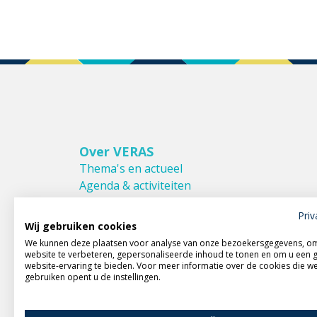
Over VERAS
Thema's en actueel
Agenda & activiteiten
Bestuur & Commissies
Priv
Leden van VERAS
Wij gebruiken cookies
Donateurs van VERAS
We kunnen deze plaatsen voor analyse van onze bezoekersgegevens, o
Huishoudelijk reglement
website te verbeteren, gepersonaliseerde inhoud te tonen en om u een 
website-ervaring te bieden. Voor meer informatie over de cookies die w
gebruiken opent u de instellingen.