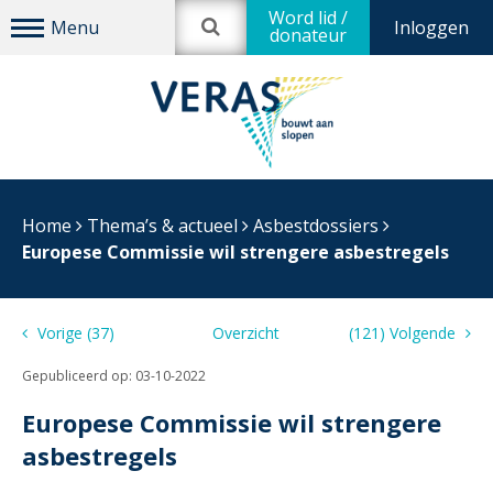
Word lid /
Inloggen
donateur
Home
Thema’s & actueel
Asbestdossiers
Europese Commissie wil strengere asbestregels
Vorige (37)
Overzicht
(121) Volgende
Gepubliceerd op:
03-10-2022
Europese Commissie wil strengere
asbestregels