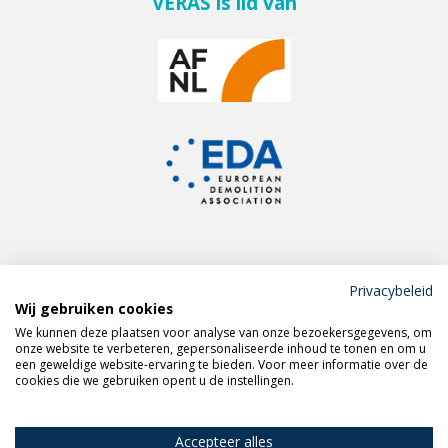
VERAS is lid van
Privacybeleid
Wij gebruiken cookies
Meld je aan voor de
We kunnen deze plaatsen voor analyse van onze bezoekersgegevens, om
VERAS nieuwsbrief
onze website te verbeteren, gepersonaliseerde inhoud te tonen en om u
een geweldige website-ervaring te bieden. Voor meer informatie over de
cookies die we gebruiken opent u de instellingen.
Volg VERAS op
LinkedIn
Accepteer alles