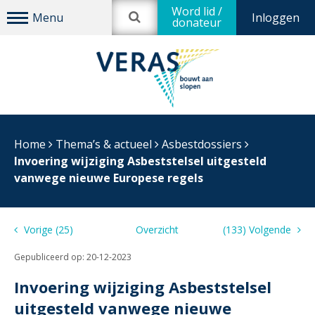
Word lid /
Inloggen
donateur
Home
Thema’s & actueel
Asbestdossiers
Invoering wijziging Asbeststelsel uitgesteld
vanwege nieuwe Europese regels
Vorige (25)
Overzicht
(133) Volgende
Gepubliceerd op:
20-12-2023
Invoering wijziging Asbeststelsel
uitgesteld vanwege nieuwe