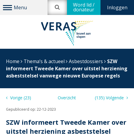
Word lid /
Inloggen
donateur
Home
Thema’s & actueel
Asbestdossiers
SZW
informeert Tweede Kamer over uitstel herziening
asbeststelsel vanwege nieuwe Europese regels
Vorige (23)
Overzicht
(135) Volgende
Gepubliceerd op:
22-12-2023
SZW informeert Tweede Kamer over
uitstel herziening asbeststelsel