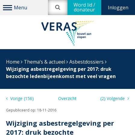
Word lid /
Inloggen
donateur
Home
Thema’s & actueel
Asbestdossiers
Wijziging asbestregelgeving per 2017: druk
bezochte ledenbijeenkomst met veel vragen
Vorige (156)
Overzicht
(2) Volgende
Gepubliceerd op:
18-11-2016
Wijziging asbestregelgeving per
2017: druk bezochte