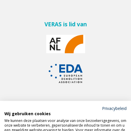
VERAS is lid van
Privacybeleid
Wij gebruiken cookies
Meld je aan voor de
We kunnen deze plaatsen voor analyse van onze bezoekersgegevens, om
VERAS nieuwsbrief
onze website te verbeteren, gepersonaliseerde inhoud te tonen en om u
een geweldige website-ervaring te bieden. Voor meer informatie over de