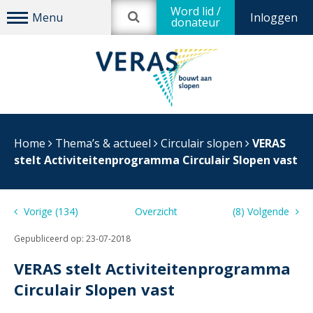
Word lid /
Inloggen
donateur
Home
Thema’s & actueel
Circulair slopen
VERAS
stelt Activiteitenprogramma Circulair Slopen vast
Vorige (134)
Overzicht
(8) Volgende
Gepubliceerd op:
23-07-2018
VERAS stelt Activiteitenprogramma
Circulair Slopen vast