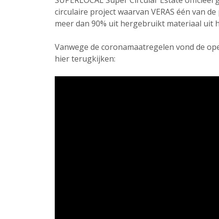
SUPERLOCAL Super Circular Estate officieel g
circulaire project waarvan VERAS één van de
meer dan 90% uit hergebruikt materiaal uit 
Vanwege de coronamaatregelen vond de open
hier terugkijken: