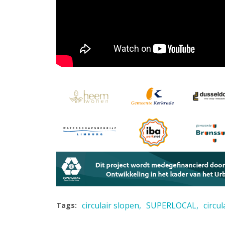
circulair slopen
SUPERLOCAL
circu
Tags: