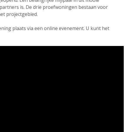
eopend. Een belangrijke mijlpaal in dit mooie
 partners is. De drie proefwoningen bestaan voor
het projectgebied.
ing plaats via een online evenement. U kunt het