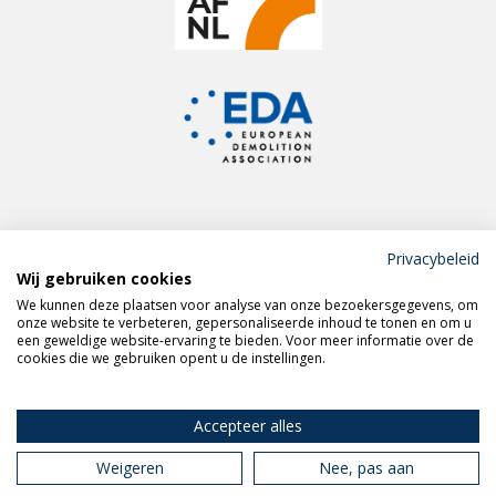
Privacybeleid
Wij gebruiken cookies
Meld je aan voor de
We kunnen deze plaatsen voor analyse van onze bezoekersgegevens, om
VERAS nieuwsbrief
onze website te verbeteren, gepersonaliseerde inhoud te tonen en om u
een geweldige website-ervaring te bieden. Voor meer informatie over de
cookies die we gebruiken opent u de instellingen.
Volg VERAS op
LinkedIn
Accepteer alles
Weigeren
Nee, pas aan
Privacy