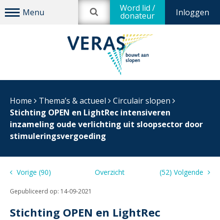
Word lid /
Inloggen
donateur
Home
Thema’s & actueel
Circulair slopen
Stichting OPEN en LightRec intensiveren
inzameling oude verlichting uit sloopsector door
stimuleringsvergoeding
Vorige (90)
Overzicht
(52) Volgende
Gepubliceerd op:
14-09-2021
Stichting OPEN en LightRec