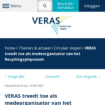
Word lid /
Inloggen
donateur
Home
Thema’s & actueel
Circulair slopen
VERAS
treedt toe als medeorganisator van het
Recyclingsymposium
Vorige (89)
Overzicht
(53) Volgende
Gepubliceerd op:
14-09-2021
VERAS treedt toe als
medeorganisator van het