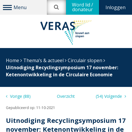
Word lid /
Inloggen
donateur
Home
Thema’s & actueel
Circulair slopen
Uitnodiging Recyclingsymposium 17 november:
Ketenontwikkeling in de Circulaire Economie
Vorige (88)
Overzicht
(54) Volgende
Gepubliceerd op:
11-10-2021
Uitnodiging Recyclingsymposium 17
november: Ketenontwikkeling in de