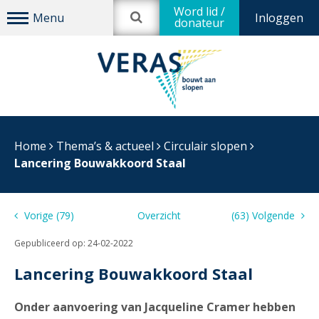
Word lid /
Inloggen
donateur
Home
Thema’s & actueel
Circulair slopen
Lancering Bouwakkoord Staal
Vorige (79)
Overzicht
(63) Volgende
Gepubliceerd op:
24-02-2022
Lancering Bouwakkoord Staal
Onder aanvoering van Jacqueline Cramer hebben