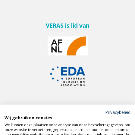
VERAS is lid van
Privacybeleid
Wij gebruiken cookies
Meld je aan voor de
We kunnen deze plaatsen voor analyse van onze bezoekersgegevens, om
VERAS nieuwsbrief
onze website te verbeteren, gepersonaliseerde inhoud te tonen en om u
een geweldige website-ervaring te bieden. Voor meer informatie over de