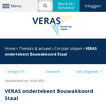
Word lid /
Inloggen
donateur
Home
Thema’s & actueel
Circulair slopen
VERAS
ondertekent Bouwakkoord Staal
Vorige (77)
Overzicht
(65) Volgende
Gepubliceerd op:
14-03-2022
VERAS ondertekent Bouwakkoord
Staal