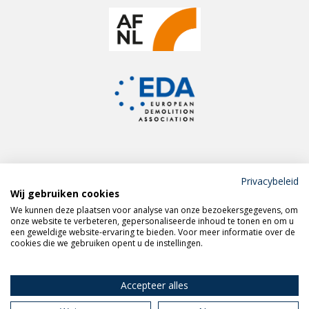
Privacybeleid
Wij gebruiken cookies
Meld je aan voor de
We kunnen deze plaatsen voor analyse van onze bezoekersgegevens, om
VERAS nieuwsbrief
onze website te verbeteren, gepersonaliseerde inhoud te tonen en om u
een geweldige website-ervaring te bieden. Voor meer informatie over de
cookies die we gebruiken opent u de instellingen.
Volg VERAS op
LinkedIn
Accepteer alles