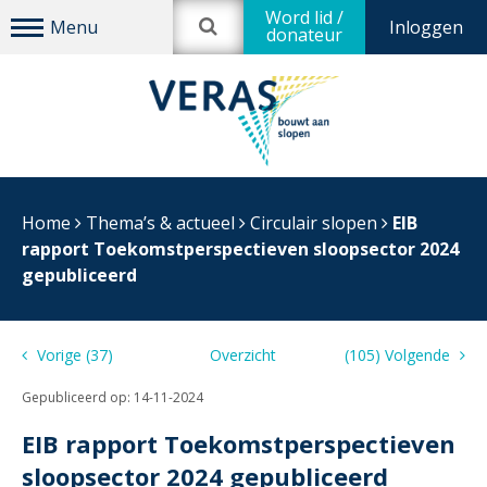
Word lid /
Inloggen
donateur
Home
Thema’s & actueel
Circulair slopen
EIB
rapport Toekomstperspectieven sloopsector 2024
gepubliceerd
Vorige (37)
Overzicht
(105) Volgende
Gepubliceerd op:
14-11-2024
EIB rapport Toekomstperspectieven
sloopsector 2024 gepubliceerd