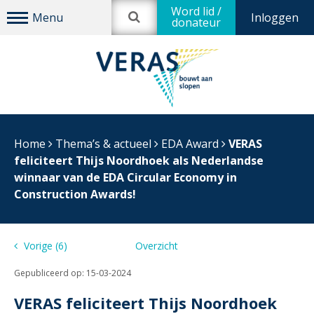
Word lid /
Inloggen
donateur
Home
Thema’s & actueel
EDA Award
VERAS
feliciteert Thijs Noordhoek als Nederlandse
winnaar van de EDA Circular Economy in
Construction Awards!
Vorige (6)
Overzicht
(0) Volgende
Gepubliceerd op:
15-03-2024
VERAS feliciteert Thijs Noordhoek