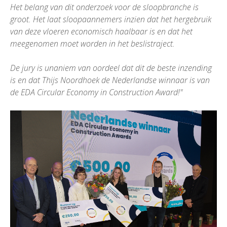
Het belang van dit onderzoek voor de sloopbranche is
groot. Het laat sloopaannemers inzien dat het hergebruik
van deze vloeren economisch haalbaar is en dat het
meegenomen moet worden in het beslistraject.
De jury is unaniem van oordeel dat dit de beste inzending
is en dat Thijs Noordhoek de Nederlandse winnaar is van
de EDA Circular Economy in Construction Award!"