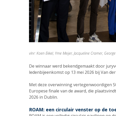
vlnr: Koen Ekkel, Yme Meijer, Jacqueline Cramer, Georg
De winnaar werd bekendgemaakt door juryvoo
ledenbijeenkomst op 13 mei 2026 bij Van der
Met deze overwinning vertegenwoordigen St
Europese finale van de award, die plaatsvind
2026 in Dublin.
ROAM: een circulair venster op de t
ROAM is een volledig circulair paviljoen op 