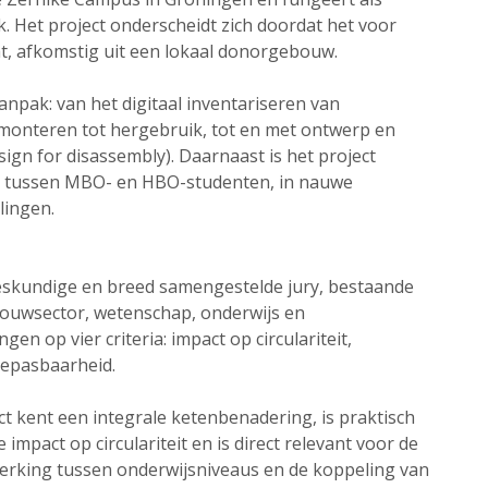
k. Het project onderscheidt zich doordat het voor
at, afkomstig uit een lokaal donorgebouw.
npak: van het digitaal inventariseren van
emonteren tot hergebruik, tot en met ontwerp en
ign for disassembly). Daarnaast is het project
g tussen MBO- en HBO-studenten, in nauwe
lingen.
deskundige en breed samengestelde jury, bestaande
bouwsector, wetenschap, onderwijs en
gen op vier criteria: impact op circulariteit,
toepasbaarheid.
ect kent een integrale ketenbenadering, is praktisch
mpact op circulariteit en is direct relevant voor de
rking tussen onderwijsniveaus en de koppeling van