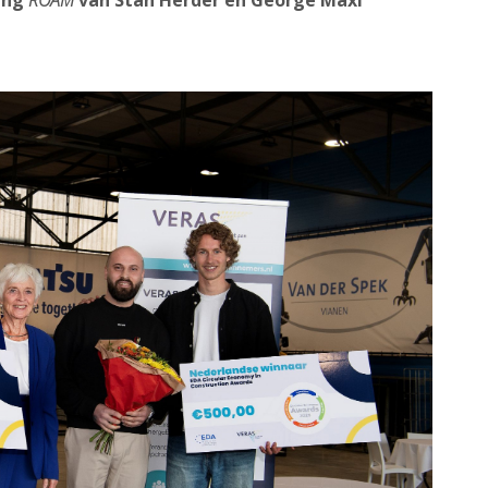
ding
ROAM
van Stan Herder en George Maxi