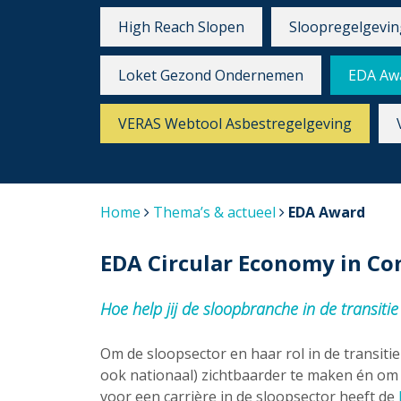
High Reach Slopen
Sloopregelgevin
Loket Gezond Ondernemen
EDA Aw
VERAS Webtool Asbestregelgeving
Home
Thema’s & actueel
EDA Award
EDA Circular Economy in Co
Hoe help jij de sloopbranche in de transiti
Om de sloopsector en haar rol in de transit
ook nationaal) zichtbaarder te maken én o
voor een carrière in de sloopsector heeft de