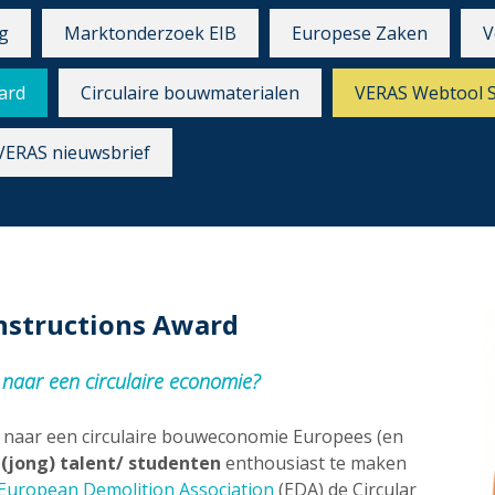
g
Marktonderzoek EIB
Europese Zaken
V
ard
Circulaire bouwmaterialen
VERAS Webtool 
VERAS nieuwsbrief
nstructions Award
e naar een circulaire economie?
ie naar een circulaire bouweconomie Europees (en
m
(jong) talent/ studenten
enthousiast te maken
European Demolition Association
(EDA) de Circular