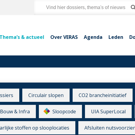
Thema’s & actueel
Over VERAS
Agenda
Leden
Do
ssiers
Circulair slopen
CO2 brancheinitiatief
Bouw & Infra
Sloopcode
UIA SuperLocal
rlijke stoffen op slooplocaties
Afsluiten nutsvoorzie