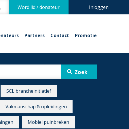
Word lid / donateur
Inloggen
nateurs
Partners
Contact
Promotie
SCL brancheinitiatief
Vakmanschap & opleidingen
ningen
Mobiel puinbreken