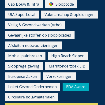
Cao Bouw & Infra
Sloopcode
UIA SuperLocal
Vakmanschap & opleidingen
Veilig & Gezond werken (Arbo)
Gevaarlijke stoffen op slooplocaties
Afsluiten nutsvoorzieningen
Mobiel puinbreken
High Reach Slopen
Sloopregelgeving
Marktonderzoek EIB
Europese Zaken
Verzekeringen
Loket Gezond Ondernemen
EDA Award
Circulaire bouwmaterialen