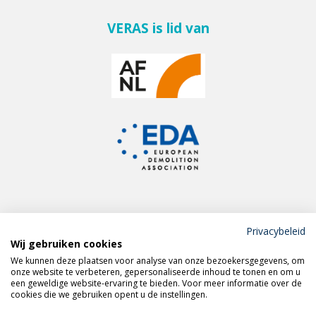
VERAS is lid van
Privacybeleid
Wij gebruiken cookies
Meld je aan voor de
We kunnen deze plaatsen voor analyse van onze bezoekersgegevens, om
VERAS nieuwsbrief
onze website te verbeteren, gepersonaliseerde inhoud te tonen en om u
een geweldige website-ervaring te bieden. Voor meer informatie over de
cookies die we gebruiken opent u de instellingen.
Volg VERAS op
LinkedIn