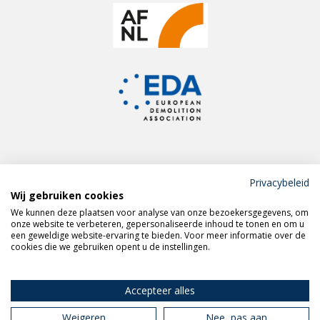
Privacybeleid
Wij gebruiken cookies
Meld je aan voor de
We kunnen deze plaatsen voor analyse van onze bezoekersgegevens, om
VERAS nieuwsbrief
onze website te verbeteren, gepersonaliseerde inhoud te tonen en om u
een geweldige website-ervaring te bieden. Voor meer informatie over de
cookies die we gebruiken opent u de instellingen.
Volg VERAS op
LinkedIn
Accepteer alles
Weigeren
Nee, pas aan