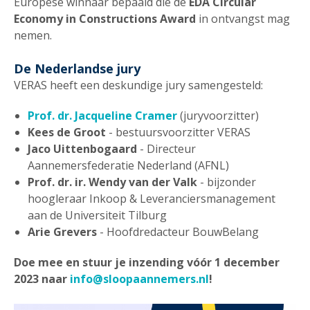
Europese winnaar bepaald die de
EDA Circular
Economy in Constructions Award
in ontvangst mag
nemen.
De Nederlandse jury
VERAS heeft een deskundige jury samengesteld:
Prof. dr. Jacqueline Cramer
(juryvoorzitter)
Kees de Groot
- bestuursvoorzitter VERAS
Jaco Uittenbogaard
- Directeur
Aannemersfederatie Nederland (AFNL)
Prof. dr. ir. Wendy van der Valk
- bijzonder
hoogleraar Inkoop & Leveranciersmanagement
aan de Universiteit Tilburg
Arie Grevers
- Hoofdredacteur BouwBelang
Doe mee en stuur je inzending vóór 1 december
2023 naar
info@sloopaannemers.nl
!