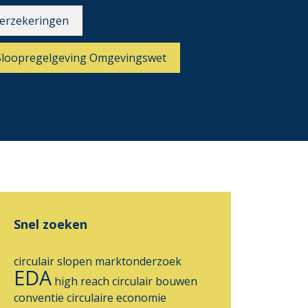
erzekeringen
Sloopregelgeving Omgevingswet
Snel zoeken
circulair slopen
marktonderzoek
EDA
high reach
circulair bouwen
conventie
circulaire economie