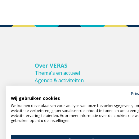
Over VERAS
Thema's en actueel
Agenda & activiteiten
Bestuur & Commissies
Priv
Leden van VERAS
Wij gebruiken cookies
Donateurs van VERAS
We kunnen deze plaatsen voor analyse van onze bezoekersgegevens, o
Huishoudelijk reglement
website te verbeteren, gepersonaliseerde inhoud te tonen en om u een 
website-ervaring te bieden. Voor meer informatie over de cookies die w
gebruiken opent u de instellingen.