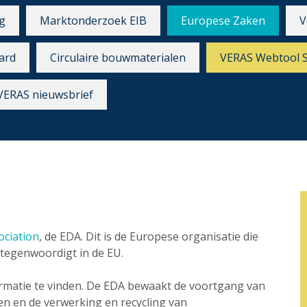
g
Marktonderzoek EIB
Europese Zaken
V
ard
Circulaire bouwmaterialen
VERAS Webtool 
VERAS nieuwsbrief
n
ociation
, de EDA. Dit is de Europese organisatie die
rtegenwoordigt in de EU.
ormatie te vinden. De EDA bewaakt de voortgang van
n en de verwerking en recycling van