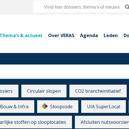
Thema’s & actueel
Over VERAS
Agenda
Leden
Do
ssiers
Circulair slopen
CO2 brancheinitiatief
Bouw & Infra
Sloopcode
UIA SuperLocal
rlijke stoffen op slooplocaties
Afsluiten nutsvoorzie