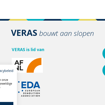
VERAS
bouwt aan slopen
VERAS is lid van
acybeleid
m onze
geweldige
e