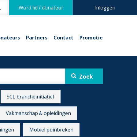
Word lid / donateur
Inloggen
nateurs
Partners
Contact
Promotie
SCL brancheinitiatief
Vakmanschap & opleidingen
ningen
Mobiel puinbreken