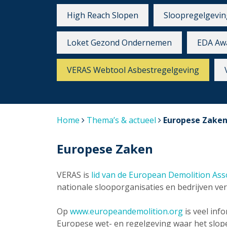
High Reach Slopen
Sloopregelgevin
Loket Gezond Ondernemen
EDA Aw
VERAS Webtool Asbestregelgeving
Home
Thema’s & actueel
Europese Zake
Europese Zaken
VERAS is
lid van de European Demolition Ass
nationale slooporganisaties en bedrijven ve
Op
www.europeandemolition.org
is veel inf
Europese wet- en regelgeving waar het slope