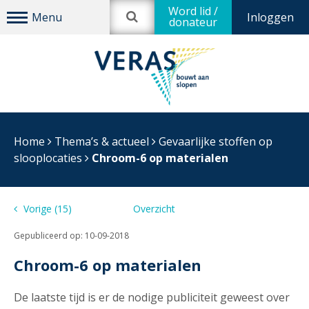
Word lid /
Inloggen
donateur
Home
Thema’s & actueel
Gevaarlijke stoffen op
slooplocaties
Chroom-6 op materialen
Vorige (15)
Overzicht
(0) Volgende
Gepubliceerd op:
10-09-2018
Chroom-6 op materialen
De laatste tijd is er de nodige publiciteit geweest over