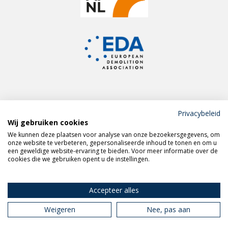
Privacybeleid
Wij gebruiken cookies
Meld je aan voor de
We kunnen deze plaatsen voor analyse van onze bezoekersgegevens, om
VERAS nieuwsbrief
onze website te verbeteren, gepersonaliseerde inhoud te tonen en om u
een geweldige website-ervaring te bieden. Voor meer informatie over de
cookies die we gebruiken opent u de instellingen.
Volg VERAS op
LinkedIn
Accepteer alles
Weigeren
Nee, pas aan
Privacy