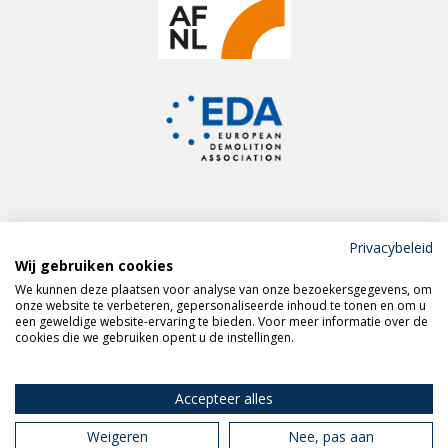
Privacybeleid
Wij gebruiken cookies
Meld je aan voor de
We kunnen deze plaatsen voor analyse van onze bezoekersgegevens, om
VERAS nieuwsbrief
onze website te verbeteren, gepersonaliseerde inhoud te tonen en om u
een geweldige website-ervaring te bieden. Voor meer informatie over de
cookies die we gebruiken opent u de instellingen.
Volg VERAS op
LinkedIn
Accepteer alles
Weigeren
Nee, pas aan