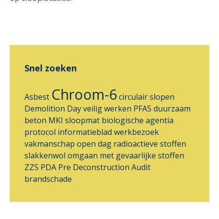
Snel zoeken
Chroom-6
Asbest
circulair slopen
Demolition Day
veilig werken
PFAS
duurzaam
beton
MKI
sloopmat
biologische agentia
protocol
informatieblad
werkbezoek
vakmanschap
open dag
radioactieve stoffen
slakkenwol
omgaan met gevaarlijke stoffen
ZZS
PDA
Pre Deconstruction Audit
brandschade