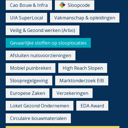
Cao Bouw & Infra
Sloopcode
UIA SuperLocal
Vakmanschap & opleidingen
Veilig & Gezond werken (Arbo)
Gevaarlijke stoffen op slooplocaties
Afsluiten nutsvoorzieningen
Mobiel puinbreken
High Reach Slopen
Sloopregelgeving
Marktonderzoek EIB
Europese Zaken
Verzekeringen
Loket Gezond Ondernemen
EDA Award
Circulaire bouwmaterialen