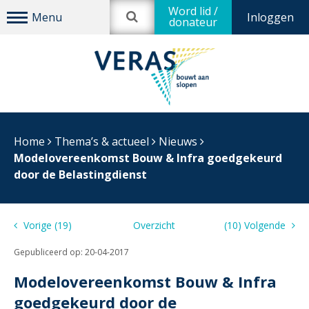
Word lid /
Inloggen
donateur
Home
Thema’s & actueel
Nieuws
Modelovereenkomst Bouw & Infra goedgekeurd
door de Belastingdienst
Vorige (19)
Overzicht
(10) Volgende
Gepubliceerd op:
20-04-2017
Modelovereenkomst Bouw & Infra
goedgekeurd door de