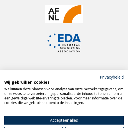
Privacybeleid
Wij gebruiken cookies
Meld je aan voor de
We kunnen deze plaatsen voor analyse van onze bezoekersgegevens, om
VERAS nieuwsbrief
onze website te verbeteren, gepersonaliseerde inhoud te tonen en om u
een geweldige website-ervaring te bieden. Voor meer informatie over de
cookies die we gebruiken opent u de instellingen.
Volg VERAS op
LinkedIn
Accepteer alles