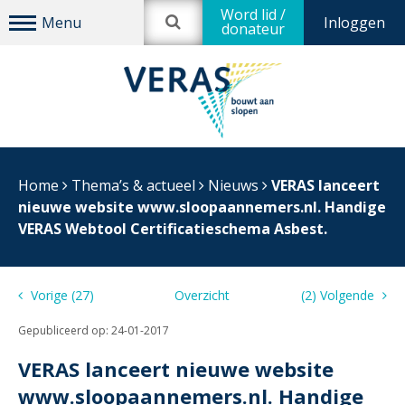
Word lid /
Inloggen
donateur
Home
Thema’s & actueel
Nieuws
VERAS lanceert
nieuwe website www.sloopaannemers.nl. Handige
VERAS Webtool Certificatieschema Asbest.
Vorige (27)
Overzicht
(2) Volgende
Gepubliceerd op:
24-01-2017
VERAS lanceert nieuwe website
www.sloopaannemers.nl. Handige