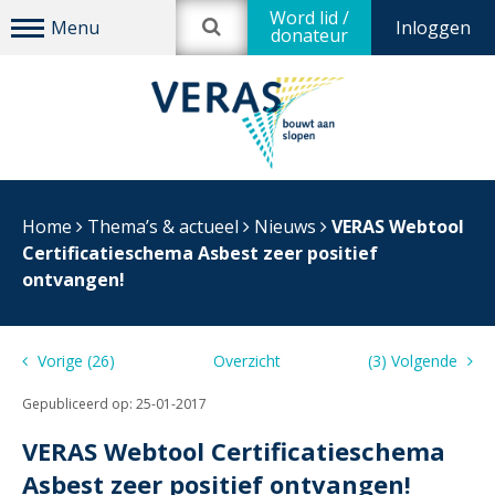
Word lid /
Inloggen
donateur
Home
Thema’s & actueel
Nieuws
VERAS Webtool
Certificatieschema Asbest zeer positief
ontvangen!
Vorige (26)
Overzicht
(3) Volgende
Gepubliceerd op:
25-01-2017
VERAS Webtool Certificatieschema
Asbest zeer positief ontvangen!