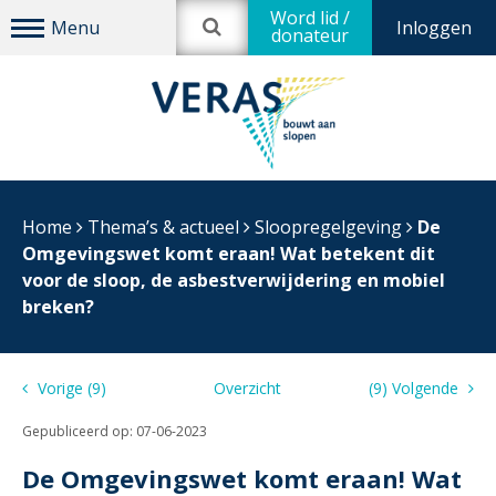
Word lid /
Inloggen
donateur
Home
Thema’s & actueel
Sloopregelgeving
De
Omgevingswet komt eraan! Wat betekent dit
voor de sloop, de asbestverwijdering en mobiel
breken?
Vorige (9)
Overzicht
(9) Volgende
Gepubliceerd op:
07-06-2023
De Omgevingswet komt eraan! Wat