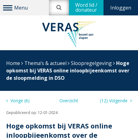
Word lid /
Inloggen
donateur
Home
Thema’s & actueel
Sloopregelgeving
Hoge
opkomst bij VERAS online inloopbijeenkomst over
de sloopmelding in DSO
Vorige (6)
Overzicht
(12) Volgende
Gepubliceerd op:
12-01-2024
Hoge opkomst bij VERAS online
inloopbijeenkomst over de