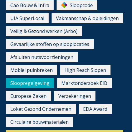
Cao Bouw & Infra
Sloopcode
UIA SuperLocal
Vakmanschap & opleidingen
Veilig & Gezond werken (Arbo)
Gevaarlijke stoffen op slooplocaties
Afsluiten nutsvoorzieningen
Mobiel puinbreken
High Reach Slopen
Sloopregelgeving
Marktonderzoek EIB
Europese Zaken
Verzekeringen
Loket Gezond Ondernemen
EDA Award
Circulaire bouwmaterialen