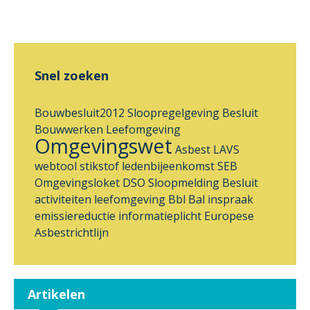
Snel zoeken
Bouwbesluit2012
Sloopregelgeving
Besluit
Bouwwerken Leefomgeving
Omgevingswet
Asbest
LAVS
webtool
stikstof
ledenbijeenkomst
SEB
Omgevingsloket DSO
Sloopmelding
Besluit
activiteiten leefomgeving
Bbl
Bal
inspraak
emissiereductie
informatieplicht
Europese
Asbestrichtlijn
Artikelen