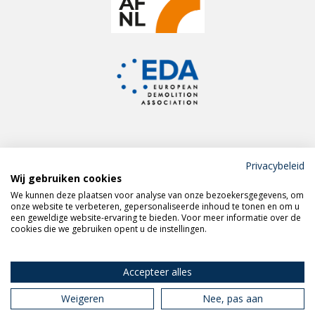
Privacybeleid
Wij gebruiken cookies
Meld je aan voor de
We kunnen deze plaatsen voor analyse van onze bezoekersgegevens, om
VERAS nieuwsbrief
onze website te verbeteren, gepersonaliseerde inhoud te tonen en om u
een geweldige website-ervaring te bieden. Voor meer informatie over de
cookies die we gebruiken opent u de instellingen.
Volg VERAS op
LinkedIn
Accepteer alles
Weigeren
Nee, pas aan
Privacy