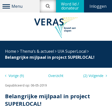
Word lid /
Inloggen
donateur
Home
Thema’s & actueel
UIA SuperLocal
Belangrijke mijlpaal in project SUPERLOCAL!
Vorige (9)
Overzicht
(2) Volgende
Gepubliceerd op:
06-05-2019
Belangrijke mijlpaal in project
SUPERLOCAL!