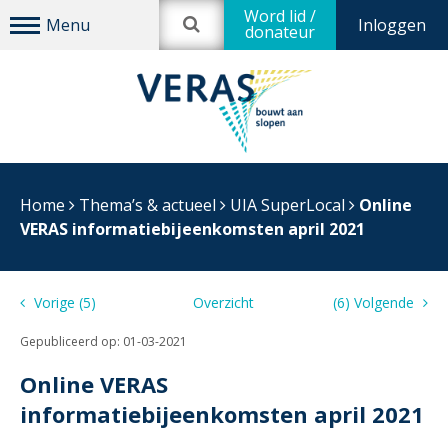
Word lid /
Inloggen
donateur
Home
Thema’s & actueel
UIA SuperLocal
Online
VERAS informatiebijeenkomsten april 2021
Vorige (5)
Overzicht
(6) Volgende
Gepubliceerd op:
01-03-2021
Online VERAS
informatiebijeenkomsten april 2021