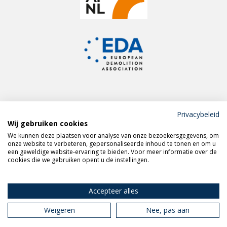
Privacybeleid
Wij gebruiken cookies
Meld je aan voor de
We kunnen deze plaatsen voor analyse van onze bezoekersgegevens, om
VERAS nieuwsbrief
onze website te verbeteren, gepersonaliseerde inhoud te tonen en om u
een geweldige website-ervaring te bieden. Voor meer informatie over de
cookies die we gebruiken opent u de instellingen.
Volg VERAS op
LinkedIn
Accepteer alles
Weigeren
Nee, pas aan
Privacy