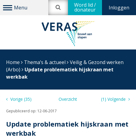
Word lid /
Inloggen
donateur
Home
Thema’s & actueel
Veilig & Gezond werken
(Arbo)
Update problematiek hijskraan met
werkbak
Vorige (35)
Overzicht
(1) Volgende
Gepubliceerd op:
12-06-2017
Update problematiek hijskraan met
werkbak